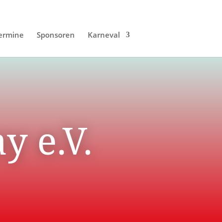
ermine
Sponsoren
Karneval
y e.V.