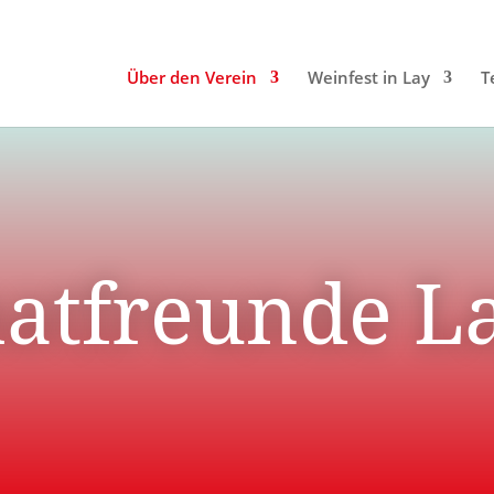
Über den Verein
Weinfest in Lay
T
tfreunde La