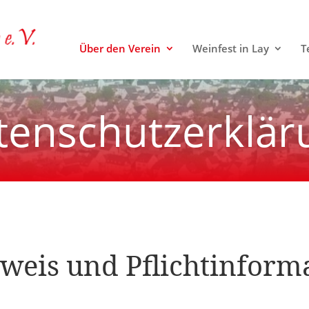
Über den Verein
Weinfest in Lay
T
tenschutzerklär
weis und Pflichtinform