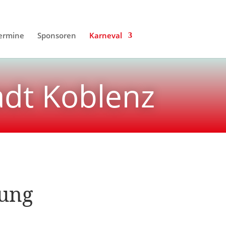
ermine
Sponsoren
Karneval
adt Koblenz
lung