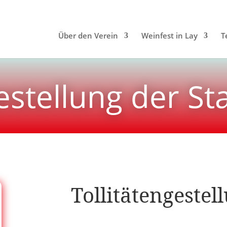
Über den Verein
Weinfest in Lay
T
gestellung der St
Tollitätengestel