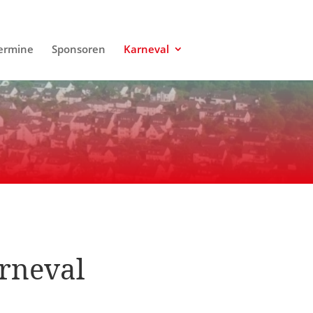
ermine
Sponsoren
Karneval
rneval