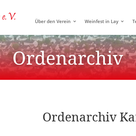
Über den Verein
Weinfest in Lay
T
Ordenarchiv
Ordenarchiv Ka