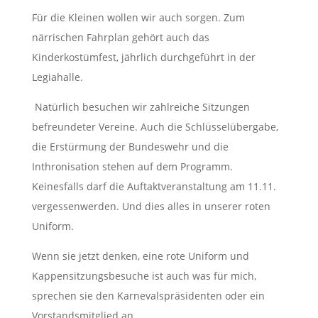
Für
die Kleinen wollen wir
auch
sorgen. Zum
närrischen Fahrplan gehört
auch das
Kinderkostümfest
,
jährlich durchgeführt in der
Legiahalle
.
Natürlich besuchen wir zahlreiche Sitzungen
befreundeter Vereine. Auch die
Schlüsselübergabe,
die
Erstürmung der Bundeswehr
und die
Inthronisation stehen auf dem
Programm.
Keinesfalls darf die Auftaktveranstaltung am 11.11.
vergessen
werden. Und dies alles in unserer roten
Uniform.
Wenn sie jetzt
denken
,
eine
rote Uniform und
Kappensitzungsbesuche ist auch was
für mich,
sprechen sie den Karnevalspräsident
en
oder ein
Vorstandsmitglied an.