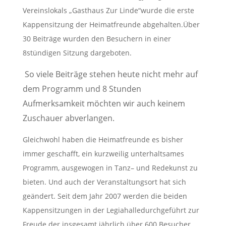
Vereinslokals
„
Gasthaus Zur Linde
“
wurde die erste
Kappensitzung der Heimatfreunde
abgehalten.
Über
30 Beiträge wurden den Besuchern in einer
8stündigen Sitzung
dargeboten.
So viel
e
Beiträge stehen
heute
nicht mehr auf
dem Programm und 8
Stunden
Aufmerksamkeit möchten wir auch keinem
Zuschauer abverlangen.
Gleichwohl haben die Heimatfreunde es bisher
immer geschafft, ein kurzweilig
unterhaltsames
Programm, ausgewogen in Tanz
–
und Redekunst zu
bieten.
Und auch der Veranstaltungsort hat sich
geändert. Seit dem Jahr 2007 werden
die beiden
Kappensitzungen in der
Legiahalle
durchgeführt zur
Freude der
insgesamt jährlich über 600 Besucher.