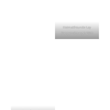
Heimatfreunde Lay
Kappensitzung 1 2015