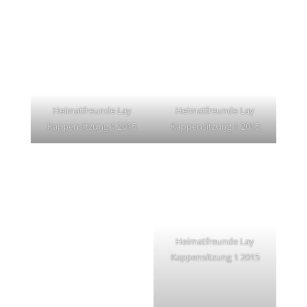
Heimatfreunde Lay
Heimatfreunde Lay
Kappensitzung 1 2015
Kappensitzung 1 2015
Heimatfreunde Lay
Kappensitzung 1 2015