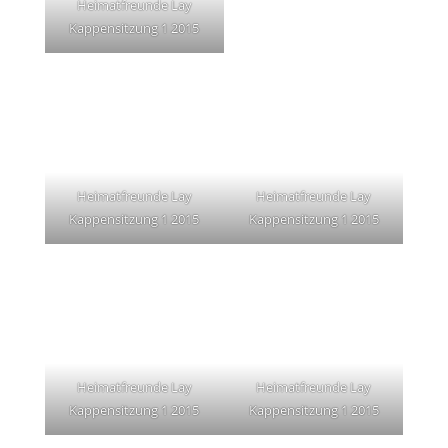
Heimatfreunde Lay
Kappensitzung 1 2015
Heimatfreunde Lay
Heimatfreunde Lay
Kappensitzung 1 2015
Kappensitzung 1 2015
Heimatfreunde Lay
Heimatfreunde Lay
Kappensitzung 1 2015
Kappensitzung 1 2015