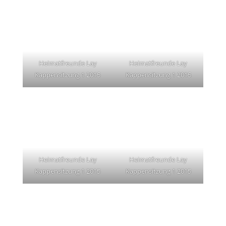
Heimatfreunde Lay
Heimatfreunde Lay
Kappensitzung 1 2015
Kappensitzung 1 2015
Heimatfreunde Lay
Heimatfreunde Lay
Kappensitzung 1 2015
Kappensitzung 1 2015