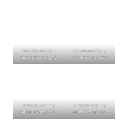
Heimatfreunde Lay
Heimatfreunde Lay
Kappensitzung 1 2015
Kappensitzung 1 2015
Heimatfreunde Lay
Heimatfreunde Lay
Kappensitzung 1 2015
Kappensitzung 1 2015