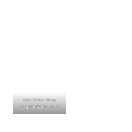
Heimatfreunde Lay
Kappensitzung 1 2015