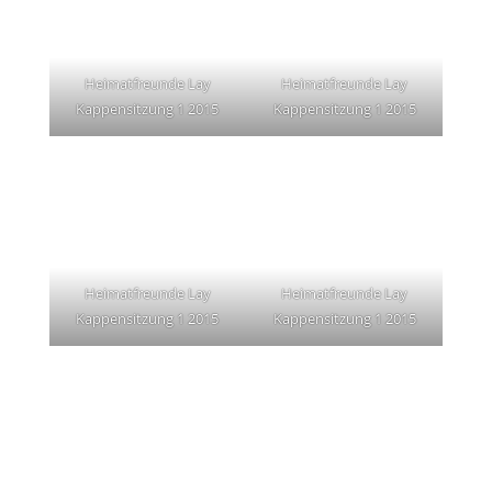
Heimatfreunde Lay
Heimatfreunde Lay
Kappensitzung 1 2015
Kappensitzung 1 2015
Heimatfreunde Lay
Heimatfreunde Lay
Kappensitzung 1 2015
Kappensitzung 1 2015