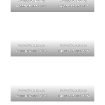
Heimatfreunde Lay
Heimatfreunde Lay
Kappensitzung 1 2015
Kappensitzung 1 2015
Heimatfreunde Lay
Heimatfreunde Lay
Kappensitzung 1 2015
Kappensitzung 1 2015
Heimatfreunde Lay
Heimatfreunde Lay
Kappensitzung 1 2015
Kappensitzung 1 2015