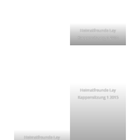
Heimatfreunde Lay
Kappensitzung 1 2015
Heimatfreunde Lay
Kappensitzung 1 2015
Heimatfreunde Lay