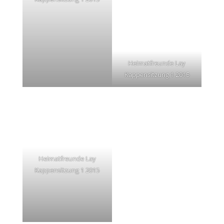
Heimatfreunde Lay
Kappensitzung 1 2015
Heimatfreunde Lay
Kappensitzung 1 2015