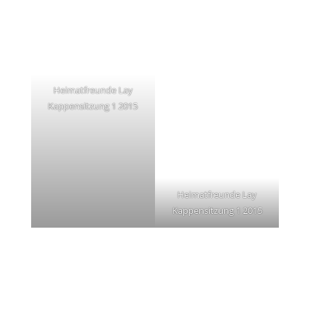
Heimatfreunde Lay
Kappensitzung 1 2015
Heimatfreunde Lay
Kappensitzung 1 2015