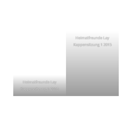
Heimatfreunde Lay
Kappensitzung 1 2015
Heimatfreunde Lay
Kappensitzung 1 2015