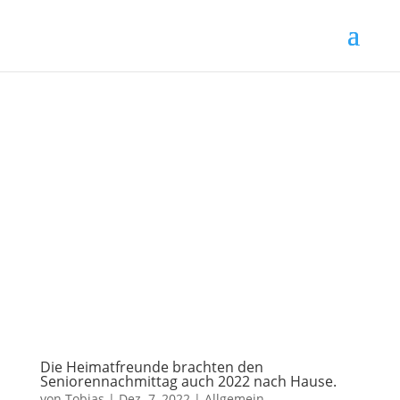
Die Heimatfreunde brachten den
Seniorennachmittag auch 2022 nach Hause.
von
Tobias
|
Dez. 7, 2022
|
Allgemein
,