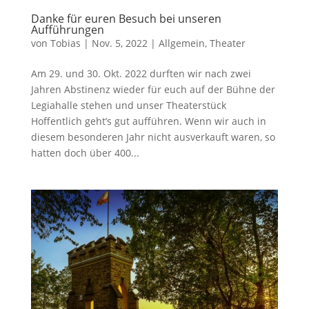
Danke für euren Besuch bei unseren
Aufführungen
von
Tobias
|
Nov. 5, 2022
|
Allgemein
,
Theater
Am 29. und 30. Okt. 2022 durften wir nach zwei
Jahren Abstinenz wieder für euch auf der Bühne der
Legiahalle stehen und unser Theaterstück
Hoffentlich geht’s gut aufführen. Wenn wir auch in
diesem besonderen Jahr nicht ausverkauft waren, so
hatten doch über 400...