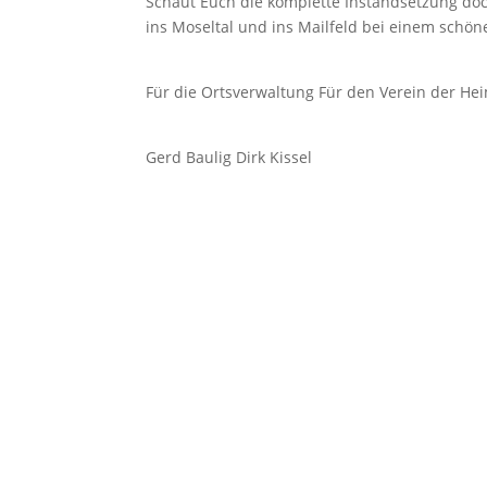
Schaut Euch die komplette Instandsetzung doc
ins Moseltal und ins Mailfeld bei einem schö
Für die Ortsverwaltung Für den Verein der He
Gerd Baulig Dirk Kissel